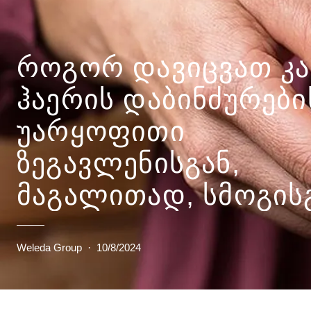
ᲠᲝᲒᲝᲠ ᲓᲐᲕᲘᲪᲕᲐᲗ ᲙᲐᲜᲘ
ᲰᲐᲔᲠᲘᲡ ᲓᲐᲑᲘᲜᲫᲣᲠᲔᲑᲘ
ᲣᲐᲠᲧᲝᲤᲘᲗᲘ
ᲖᲔᲒᲐᲕᲚᲔᲜᲘᲡᲒᲐᲜ,
ᲛᲐᲒᲐᲚᲘᲗᲐᲓ, ᲡᲛᲝᲒᲘᲡ
Weleda Group
·
10/8/2024