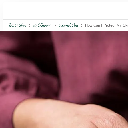
Skip to main content
ᲛᲗᲐᲕᲐᲠᲘ
ᲟᲣᲠᲜᲐᲚᲘ
ᲡᲘᲚᲐᲛᲐᲖᲔ
How Can I Protect My Ski