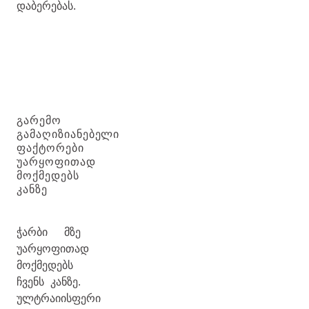
დაბერებას.
ᲒᲐᲠᲔᲛᲝ
ᲒᲐᲛᲐᲦᲘᲖᲘᲐᲜᲔᲑᲔᲚᲘ
ᲤᲐᲥᲢᲝᲠᲔᲑᲘ
ᲣᲐᲠᲧᲝᲤᲘᲗᲐᲓ
ᲛᲝᲥᲛᲔᲓᲔᲑᲡ
ᲙᲐᲜᲖᲔ
ჭარბი მზე
უარყოფითად
მოქმედებს
ჩვენს კანზე.
ულტრაიისფერი