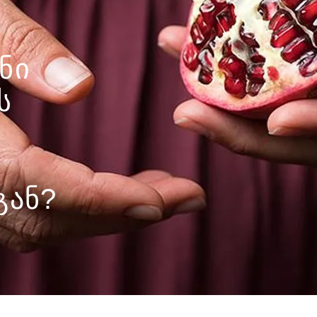
Ს
ᲒᲐᲜ?