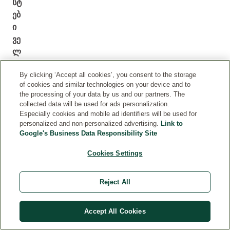
სტ
ებ
ი
ვე
ლ
ე
By clicking ‘Accept all cookies’, you consent to the storage
დ
of cookies and similar technologies on your device and to
ას
the processing of your data by us and our partners. The
კა
collected data will be used for ads personalization.
ნი
Especially cookies and mobile ad identifiers will be used for
personalized and non-personalized advertising.
Link to
ს
Google's Business Data Responsibility Site
მკ
ვე
Cookies Settings
ბა
ვი
Reject All
ო
თ
ხი
Accept All Cookies
ვე