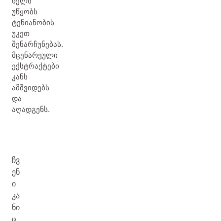
ხელს
უწყობს
ტენიანობის
უკეთ
შენარჩუნებას.
მცენარეული
ექსტრაქტები
კანს
ამშვიდებს
და
აღადგენს.
ჩვ
ენ
ი
კა
ნი
ც