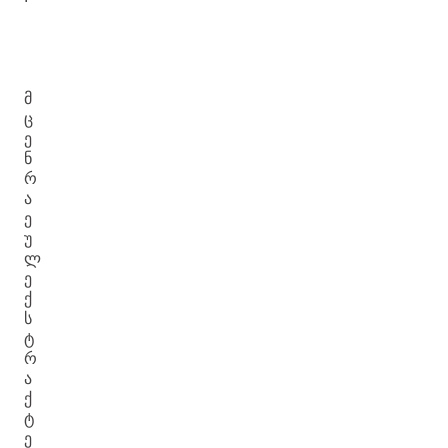
Მ
Ც
Ე
Ნ
Რ
Ა
Ე
Უ
Ლ
Ე
Ქ
Ს
Ტ
Რ
Ა
Ქ
Ტ
Ე