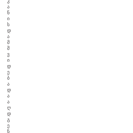
Კ
Ა
Ნ
Ი
Ს
Დ
Ა
Მ
Შ
Ვ
Ი
Დ
Ე
Ბ
Ა
Დ
Ა
Ა
Ღ
Დ
Გ
Ე
Ნ