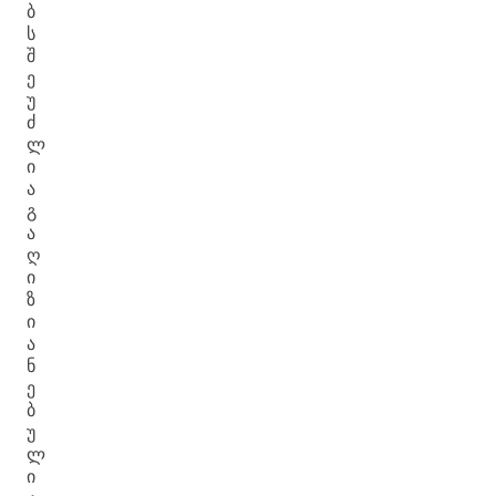
Ბ
Ს
Შ
Ე
Უ
Ძ
Ლ
Ი
Ა
Გ
Ა
Ღ
Ი
Ზ
Ი
Ა
Ნ
Ე
Ბ
Უ
Ლ
Ი