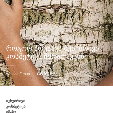
ᲠᲝᲒᲝᲠ ᲖᲠᲣᲜᲐᲕᲡ ᲑᲣᲜᲔᲑᲠᲘᲕᲘ
ᲙᲝᲡᲛᲔᲢᲘᲙᲐ ᲛᲨᲠᲐᲚ ᲙᲐᲜᲖᲔ
Weleda Group
·
10/8/2024
ბუნებრივი
კოსმეტიკა
იმაზე