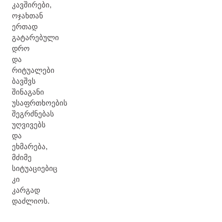
კავშირები,
ოჯახთან
ერთად
გატარებული
დრო
და
რიტუალები
ბავშვს
შინაგანი
უსაფრთხოების
შეგრძნებას
უღვივებს
და
ეხმარება,
მძიმე
სიტუაციებიც
კი
კარგად
დაძლიოს.