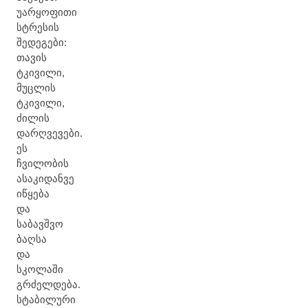
უარყოფითი
სტრესის
შედეგები:
თავის
ტკივილი,
მუცლის
ტკივილი,
ძილის
დარღვევები.
ეს
ჩვილობის
ასაკიდანვე
იწყება
და
საბავშვო
ბაღსა
და
სკოლაში
გრძელდება.
სტაბილური