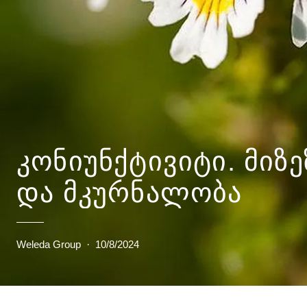
ᲙᲝᲜᲘᲣᲜᲥᲢᲘᲕᲘᲢᲘ. ᲛᲘᲖᲔ
ᲓᲐ ᲛᲙᲣᲠᲜᲐᲚᲝᲑᲐ
Weleda Group
·
10/8/2024