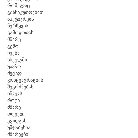
რომელიც
განსაკუთრებით
ააქტიურებს
ნერწყვის
გამოყოფას,
მწარე
გემო
ჩვენს
სხეულში
უფრო
მეტად
კონცენტრაციის
შეგრძნებას
იწვევს.
როცა
მწარე
დღეები
გვიდგას,
უმჯობესია
მწარეების