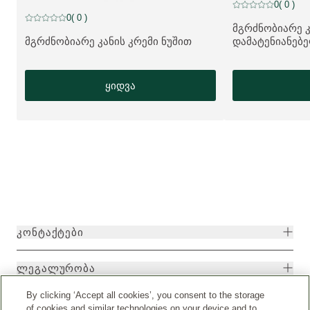
NEW LOOK
0
( 0 )
მიმდინარე რეიტი
NEW LOOK
0
( 0 )
მიმდინარე რეიტინგი: 0 ვარსკვლავი 5-დან შეფასებულია 0 მომ
მგრძნობიარე კ
ᲛᲔᲢᲘ ᲞᲠᲝᲓᲣᲥᲢᲘ
მგრძნობიარე კანის კრემი ნუშით
დამატენიანებე
ᲛᲔᲢᲘ ᲞᲠᲝᲓᲣᲥᲢᲘ:
ყიდვა
ᲙᲝᲜᲢᲐᲥᲢᲔᲑᲘ
ᲚᲔᲒᲐᲚᲣᲠᲝᲑᲐ
By clicking ‘Accept all cookies’, you consent to the storage
of cookies and similar technologies on your device and to