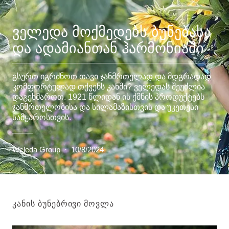
ᲕᲔᲚᲔᲓᲐ ᲛᲝᲥᲛᲔᲓᲔᲑᲡ ᲑᲣᲜᲔᲑᲐᲡᲐ
ᲓᲐ ᲐᲓᲐᲛᲘᲐᲜᲗᲐᲜ ᲰᲐᲠᲛᲝᲜᲘᲐᲨᲘ
გსურთ იგრძნოთ თავი ჯანმრთელად და მდგრადად
კომფორტულად თქვენს კანში? ველედას შეუძლია
დაგეხმაროთ. 1921 წლიდან ის ქმნის პროდუქტებს
ჯანმრთელობისა და სილამაზისთვის და უკეთესი
სამყაროსთვის.
Weleda Group
·
10/8/2024
ᲙᲐᲜᲘᲡ ᲑᲣᲜᲔᲑᲠᲘᲕᲘ ᲛᲝᲕᲚᲐ