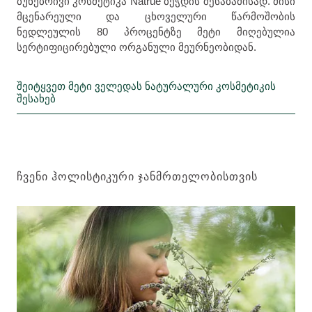
ბუნებრივი კოსმეტიკა Natrue ბეჭდის შესაბამისად. მისი
მცენარეული და ცხოველური წარმოშობის
ნედლეულის 80 პროცენტზე მეტი მიღებულია
სერტიფიცირებული ორგანული მეურნეობიდან.
შეიტყვეთ მეტი ველედას ნატურალური კოსმეტიკის
შესახებ
ᲩᲕᲔᲜᲘ ᲰᲝᲚᲘᲡᲢᲘᲙᲣᲠᲘ ᲯᲐᲜᲛᲠᲗᲔᲚᲝᲑᲘᲡᲗᲕᲘᲡ