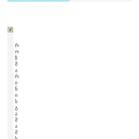
Რ
Ო
Ზ
Მ
Ა
Რ
Ი
Ნ
Ი
Ს
Გ
Ა
Მ
Ა
Მ
Ხ