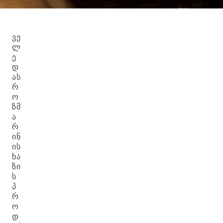
ᲕᲔ
Ლ
Ე
Დ
ᲐᲡ
Რ
Ო
ᲖᲛ
Ა
Რ
ᲘᲜ
ᲘᲡ
ᲮᲐ
ᲖᲘ
Ს
Პ
Რ
Ო
Დ