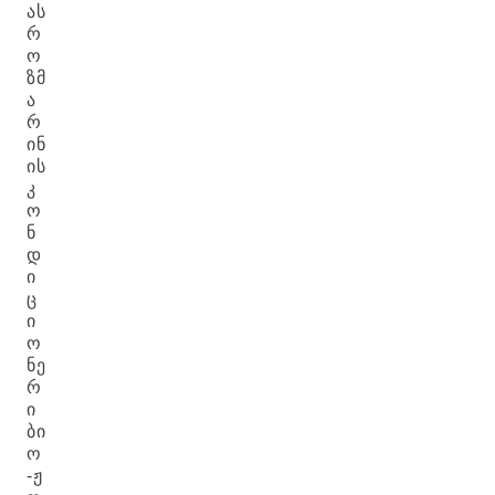
ᲐᲡ
Რ
Ო
ᲖᲛ
Ა
Რ
ᲘᲜ
ᲘᲡ
Კ
Ო
Ნ
Დ
Ი
Ც
Ი
Ო
ᲜᲔ
Რ
Ი
ᲑᲘ
Ო
-Ჟ