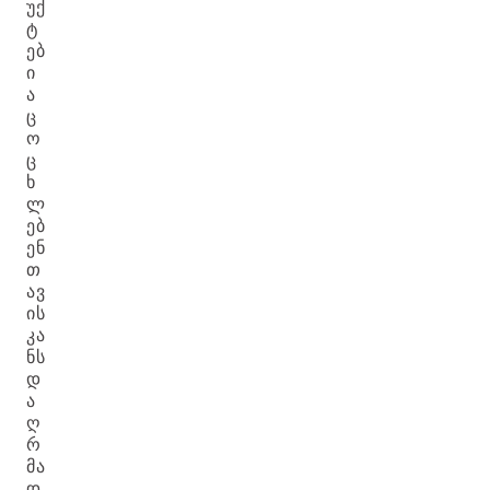
ᲣᲥ
Ტ
ᲔᲑ
Ი
Ა
Ც
Ო
Ც
Ხ
Ლ
ᲔᲑ
ᲔᲜ
Თ
ᲐᲕ
ᲘᲡ
ᲙᲐ
ᲜᲡ
Დ
Ა
Ღ
Რ
ᲛᲐ
Დ