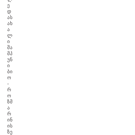
Ე
Დ
ᲐᲡ
ᲐᲮ
Ა
Ლ
Ი
ᲨᲐ
ᲛᲞ
ᲣᲜ
Ი
ᲑᲘ
Ო
-
Რ
Ო
ᲖᲛ
Ა
Რ
ᲘᲜ
ᲘᲡ
ᲖᲔ