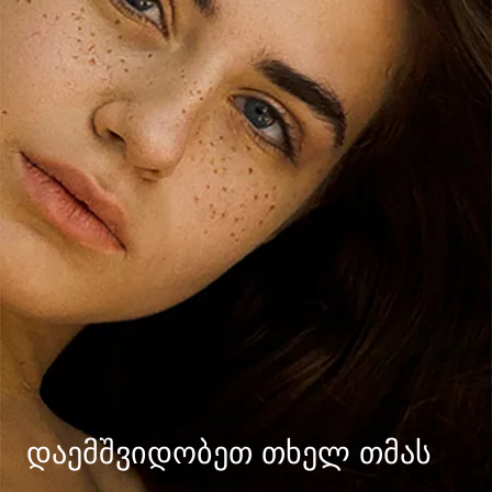
ᲓᲐᲔᲛᲨᲕᲘᲓᲝᲑᲔᲗ ᲗᲮᲔᲚ ᲗᲛᲐᲡ