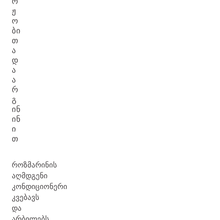
Ო
Ჟ
Ო
ᲑᲘ
Თ
Ა
Დ
Ა
Ა
Რ
Გ
ᲘᲜ
ᲘᲜ
Ი
Თ
როზმარინის
აღმდგენი
კონდიციონერი
კვებავს
და
არბილებს