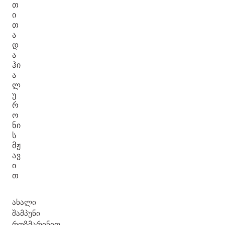
Თ
Ი
Თ
Ა
Დ
Ა
ᲰᲘ
Ა
Ლ
Უ
Რ
Ო
ᲜᲘ
Ს
ᲛᲟ
ᲐᲕ
Ი
Თ
ახალი
შამპუნი
როზმარინით