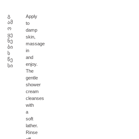
Გ
Apply
ᲐᲛ
to
Ო
damp
ᲧᲔ
skin,
ᲜᲔ
massage
ᲑᲘ
in
Ს
and
ᲬᲔ
enjoy.
ᲡᲘ
The
gentle
shower
cream
cleanses
with
a
soft
lather.
Rinse