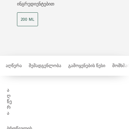
ინგრედიენტებით
200 ML
აღწერა
შემადგენლობა
გამოყენების წესი
მომხმა
Ა
Ღ
ᲬᲔ
Რ
Ა
ბროწეულის