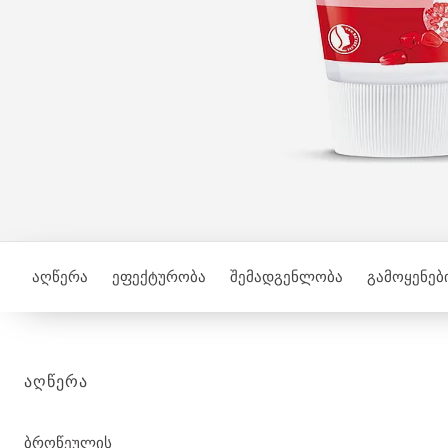
აღწერა
ეფექტურობა
შემადგენლობა
გამოყენები
ᲐᲦᲬᲔᲠᲐ
ბროწეულის