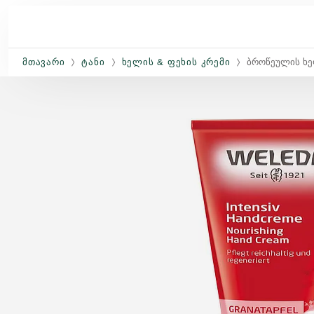
Skip to main content
ᲛᲗᲐᲕᲐᲠᲘ
ᲢᲐᲜᲘ
ᲮᲔᲚᲘᲡ & ᲤᲔᲮᲘᲡ ᲙᲠᲔᲛᲘ
Ბროწეულის Ხე