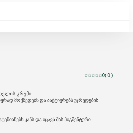
0
( 0 )
მიმდინარე რეიტინგი:
ᲮᲔᲚᲘᲡ ᲙᲠᲔᲛᲘ
ურად მოქმედებს და ააქტიურებს უჯრედების
ს
ტენიანებს კანს და იცავს მას პიგმენტური