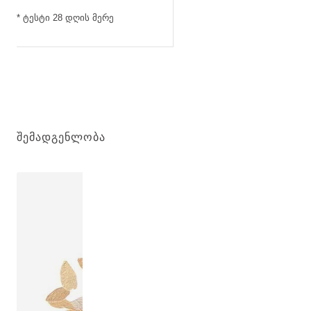
* ტესტი 28 დღის მერე
ᲨᲔᲛᲐᲓᲒᲔᲜᲚᲝᲑᲐ