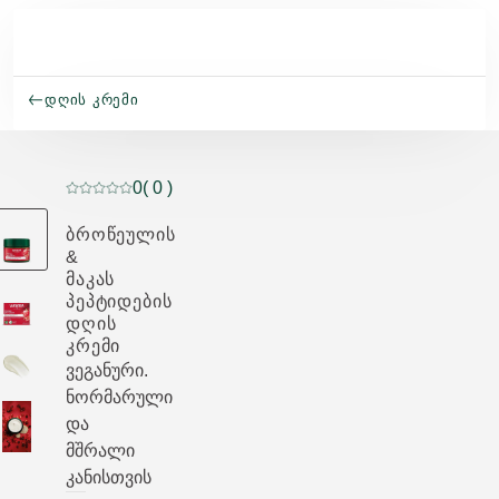
Skip to main content
ᲓᲦᲘᲡ ᲙᲠᲔᲛᲘ
0
( 0 )
მიმდინარე რეიტინგი: 0 ვარსკვლავი 5-დან შეფასე
ᲑᲠᲝᲬᲔᲣᲚᲘᲡ
&
ᲛᲐᲙᲐᲡ
ᲞᲔᲞᲢᲘᲓᲔᲑᲘᲡ
ᲓᲦᲘᲡ
ᲙᲠᲔᲛᲘ
ვეგანური.
ნორმარული
და
მშრალი
კანისთვის