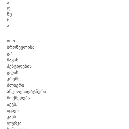
Ა
Ღ
ᲬᲔ
Რ
Ა
ბიო-
ბროწეულისა
და
მაკას
პეპტიდების
დღის
კრემს
ძლიერი
ანტიოქსიდატნური
მოქმედება
აქვს.
იცავს
კანს
ლურჯი