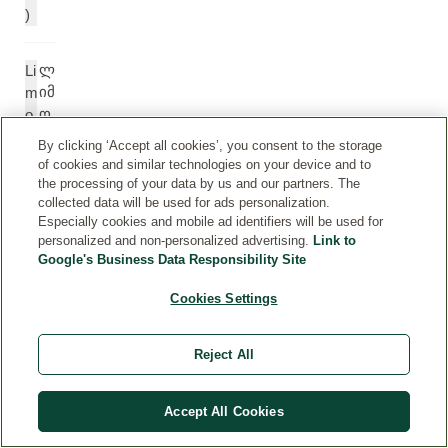
)
ლ
Li
იმ
m
ო
o
ნე
n
By clicking ‘Accept all cookies’, you consent to the storage
ნი
e
of cookies and similar technologies on your device and to
n
the processing of your data by us and our partners. The
e
collected data will be used for ads personalization.
Especially cookies and mobile ad identifiers will be used for
personalized and non-personalized advertising.
Link to
ლ
Li
Google's Business Data Responsibility Site
ინ
n
Cookies Settings
ა
al
ლ
o
ო
ol
Reject All
ო
ლ
ი
Accept All Cookies