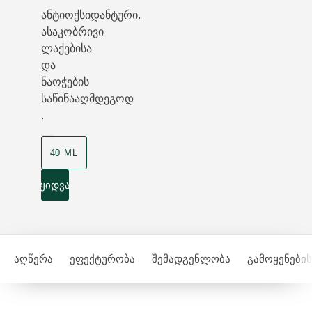
ანტიოქსიდანტური.
ასაკობრივი
ლაქებისა
და
ნაოჭების
საწინააღმდეგოდ
.
40 ML
ყიდვა
აღწერა
ეფექტურობა
შემადგენლობა
გამოყენების