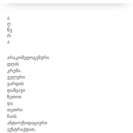
Ა
Ღ
ᲬᲔ
Რ
Ა
არაკომედოგენური
დღის
კრემი,
ველური
ვარდის
დამცავი
ზეთით
და
თეთრი
ჩაის
ანტიოქსიდაციური
ექსტრაქტით,