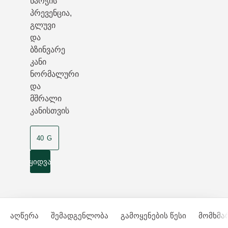
ნაოჭის
პრევენცია,
გლუვი
და
ბზინვარე
კანი
ნორმალური
და
მშრალი
კანისთვის
40 G
ყიდვა
აღწერა
შემადგენლობა
გამოყენების წესი
მომხმა