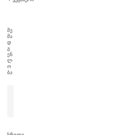
ᲨᲔ
ᲛᲐ
Დ
Გ
ᲔᲜ
Ლ
Ო
ᲑᲐ
ᲒᲐᲠᲒᲐᲠᲘᲡ ᲗᲔᲡᲚᲘᲡ ᲖᲔᲗᲘ
ᲛᲣᲨᲙᲘᲡ ᲕᲐᲠ
Prunus Armeniaca (Apricot) Kernel Oil
Rosa Moschata
ᲘᲮᲘᲚᲔᲗ ᲛᲔᲢᲘ
ᲘᲮᲘᲚᲔᲗ ᲛᲔᲢᲘ
ᲡᲠᲣᲚᲘ