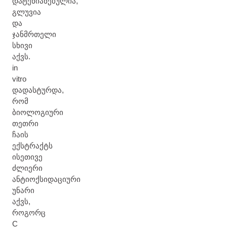
დატენიანებულია,
გლუვია
და
ჯანმრთელი
სხივი
აქვს.
in
vitro
დადასტურდა,
რომ
ბიოლოგიური
თეთრი
ჩაის
ექსტრაქტს
ისეთივე
ძლიერი
ანტიოქსიდაციური
უნარი
აქვს,
როგორც
C