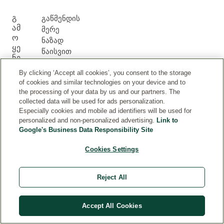
Გ
გაწმენდის
ᲐᲛ
მერე
Ო
ნაზად
ᲧᲔ
წაისვით
ᲜᲔ
სახეზე,
ᲑᲘ
By clicking ‘Accept all cookies’, you consent to the storage
ყელსა
Ს
of cookies and similar technologies on your device and to
და
ᲬᲔ
the processing of your data by us and our partners. The
დეკოლტეზე.
ᲡᲘ
collected data will be used for ads personalization.
Especially cookies and mobile ad identifiers will be used for
personalized and non-personalized advertising.
Link to
Google's Business Data Responsibility Site
Cookies Settings
Მ
Ო
Reject All
ᲛᲮ
ᲛᲐ
Რ
Accept All Cookies
ᲔᲑ
Ლ