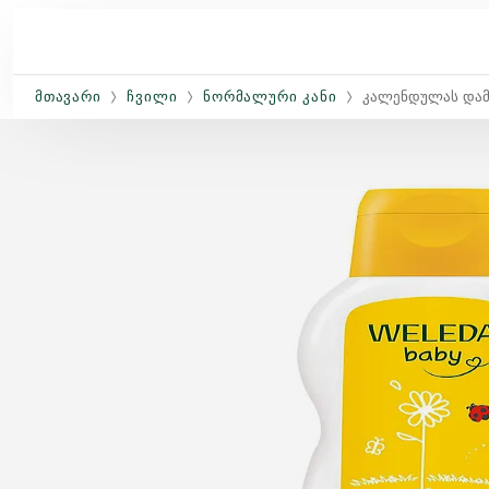
Skip to main content
ᲛᲗᲐᲕᲐᲠᲘ
ᲩᲕᲘᲚᲘ
ᲜᲝᲠᲛᲐᲚᲣᲠᲘ ᲙᲐᲜᲘ
Კალენდულას Დამა