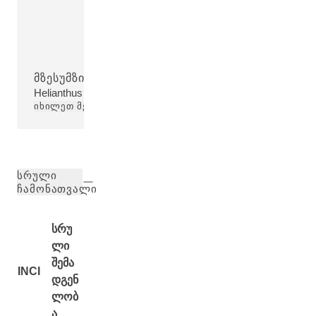
ᲛᲖᲔᲡᲣᲛᲖᲘᲠᲐᲡ ᲖᲔᲗᲘ
Helianthus Annuus (Sunflower) Seed Oil
ᲘᲮᲘᲚᲔᲗ ᲛᲔᲢᲘ
ᲡᲠᲣᲚᲘ
ᲩᲐᲛᲝᲜᲐᲗᲕᲐᲚᲘ
სრუ
ლი
შემა
INCI
დგენ
ლობ
ა