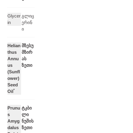
Glycer
გლიც
in
ერინ
ი
Helian
მზესუ
thus
მზირ
Annu
ას
us
ზეთი
(Sunfl
ower)
Seed
*
Oil
Prunu
ტკბი
s
ლი
Amyg
ნუშის
dalus
ზეთი