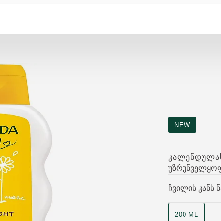
NEW
ᲙᲐᲚᲔᲜᲓᲣᲚᲐᲡ
უზრუნველყოფ
ჩვილის კანს 
200 ML