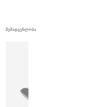
ᲨᲔᲛᲐᲓᲒᲔᲜᲚᲝᲑᲐ