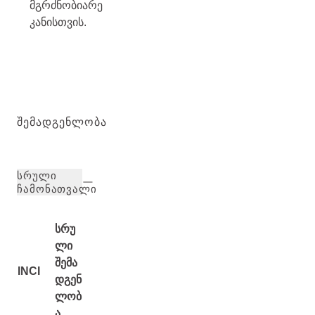
მგრძნობიარე
კანისთვის.
ᲨᲔᲛᲐᲓᲒᲔᲜᲚᲝᲑᲐ
ᲡᲠᲣᲚᲘ
ᲩᲐᲛᲝᲜᲐᲗᲕᲐᲚᲘ
სრუ
ლი
შემა
INCI
დგენ
ლობ
ა