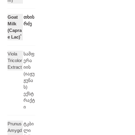
m)
Goat
თხის
Milk
რძე
(Capra
*
e Lac)
Viola
სამფ
Tricolor
ერა
Extract
იის
(იაჟუ
ჟუნა
ს)
ექსტ
რაქტ
ი
Prunus
ტკბი
Amygd
ლი