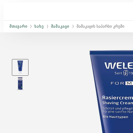
Skip to main content
ᲛᲗᲐᲕᲐᲠᲘ
ᲡᲐᲮᲔ
ᲛᲐᲛᲐᲙᲐᲪᲘ
Მამაკაცის Საპარსი Კრემი