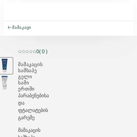
Skip to main content
ᲛᲐᲛᲐᲙᲐᲪᲘ
0
( 0 )
მიმდინარე რეიტინგი: 0 ვარსკვლავი 5-დან შეფასე
ᲛᲐᲛᲐᲙᲐᲪᲘᲡ
ᲡᲐᲨᲮᲐᲞᲔ
ᲒᲔᲚᲘ
ᲡᲐᲛᲘ
ᲔᲠᲗᲨᲘ
პარაბენებისა
და
ფტალატების
გარეშე
მამაკაცის