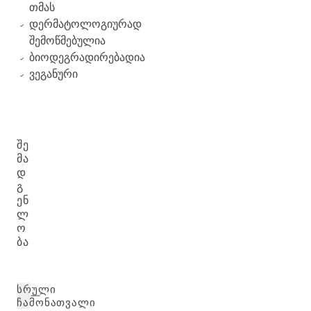
თმას
დერმატოლოგიურად
შემოწმებულია
ბიოდეგრადირებადია
ვეგანური
ᲨᲔ
ᲛᲐ
Დ
Გ
ᲔᲜ
Ლ
Ო
ᲑᲐ
ᲡᲠᲣᲚᲘ
ᲩᲐᲛᲝᲜᲐᲗᲕᲐᲚᲘ