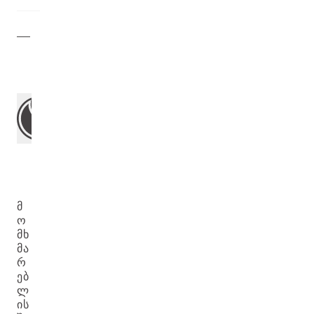
Მ
Ო
ᲛᲮ
ᲛᲐ
Რ
ᲔᲑ
Ლ
ᲘᲡ