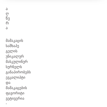
Ა
Ღ
ᲬᲔ
Რ
Ა
მამაკაცის
საშხაპე
გელის
უნიკალურ
მასკულინურ
სურნელს
განაპირობებს
ევკალიპტი
და
მამაკაცების
ფავორიტი
ვეტივერია
-