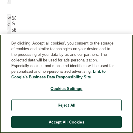
il
გე
G
რ
e
ან
r
ი
a
ო
ni
By clicking ‘Accept all cookies’, you consent to the storage
of cookies and similar technologies on your device and to
ლ
ol
the processing of your data by us and our partners. The
ი
collected data will be used for ads personalization.
Especially cookies and mobile ad identifiers will be used for
personalized and non-personalized advertising.
Link to
ლ
L
Google's Business Data Responsibility Site
ავ
a
ან
v
Cookies Settings
დ
a
ის
n
ე
d
Reject All
თ
ul
ე
a
Accept All Cookies
რ
A
ზე
n