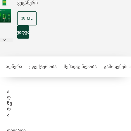
ვეგანური
30 ML
ყიდვა
აღწერა
ეფექტურობა
შემადგენლობა
გამოყენების
Ა
Ღ
ᲬᲔ
Რ
Ა
თხევადი,