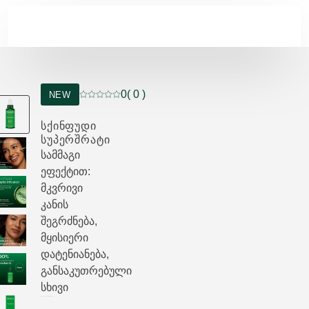
Skip to main content
0
( 0 )
NEW
მიმდინარე რეიტინგი: 0 ვარსკვლავი 5-დან 
ᲡᲥᲘᲜᲤᲣᲓᲘ
ᲡᲣᲞᲔᲠᲨᲠᲐᲢᲘ
სამმაგი
ეფექტით:
მკვრივი
კანის
შეგრძნება,
მყისიერი
დატენიანება,
განსაკუთრებული
სხივი