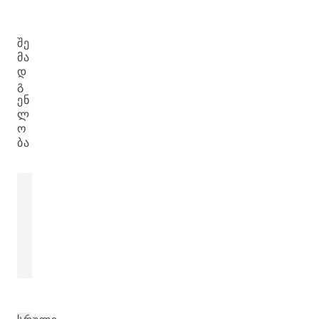
ᲨᲔ
ᲛᲐ
Დ
Გ
ᲔᲜ
Ლ
Ო
ᲑᲐ
ᲟᲝᲟᲝᲑᲐᲡ (ᲣᲜᲐᲑᲘᲡ) ᲗᲔᲡᲚᲘᲡ
ᲡᲐᲛᲤᲔᲠᲐ ᲘᲘᲡ
ᲖᲔᲗᲘ
ᲔᲥᲡᲢᲠᲐᲥᲢᲘ
Simmondsia Chinensis (Jojoba) Seed
Viola Tricolor E
Oil
ᲘᲮᲘᲚᲔᲗ ᲛᲔᲢᲘ
ᲘᲮᲘᲚᲔᲗ ᲛᲔᲢᲘ