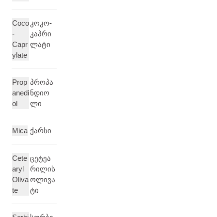
Coco
კოკო-
-
კაპრი
Capr
ლატი
ylate
Prop
პროპა
anedi
ნდიო
ol
ლი
Mica
ქარსი
Cete
ცეტეა
aryl
რილის
Oliva
ოლივა
te
ტი