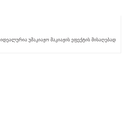
 იდეალურია უმაკიაჟო მაკიაჟის ეფექტის მისაღებად.
 იდეალურია უმაკიაჟო მაკიაჟის ეფექტის მისაღებად
ᲒᲐᲠᲒᲐᲠᲘᲡ ᲗᲔᲡᲚᲘᲡ Ზ