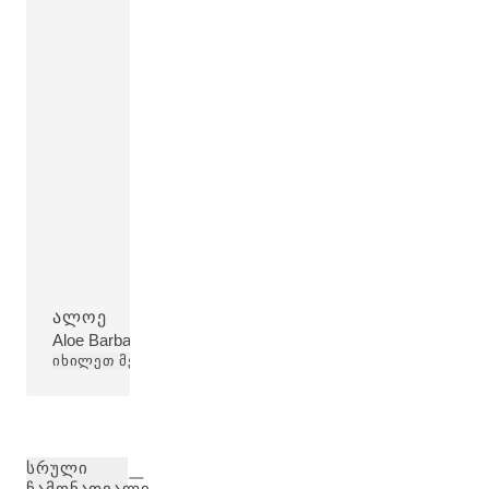
ᲐᲚᲝᲔ
Aloe Barbadensis Leaf Juice
ᲘᲮᲘᲚᲔᲗ ᲛᲔᲢᲘ
ᲡᲠᲣᲚᲘ
ᲩᲐᲛᲝᲜᲐᲗᲕᲐᲚᲘ