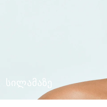
ᲡᲘᲚᲐᲛᲐᲖᲔ