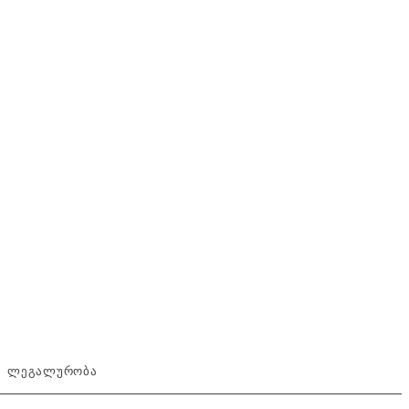
ᲚᲔᲒᲐᲚᲣᲠᲝᲑᲐ