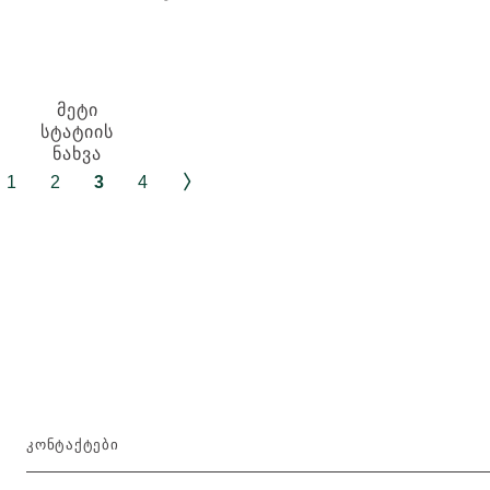
აღმნიშვნელი
და
ნიშნები
ექსტრაქტებით
მომხმარებელს
ორიენტირებაში
ᲛᲔᲢᲘ
ეხმარება
ᲡᲢᲐᲢᲘᲘᲡ
ᲜᲐᲮᲕᲐ
1
2
3
4
ᲙᲝᲜᲢᲐᲥᲢᲔᲑᲘ