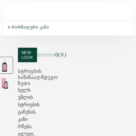
Skip to main content
ᲜᲝᲠᲛᲐᲚᲣᲠᲘ ᲙᲐᲜᲘ
NEW
0
( 0 )
LOOK
მიმდინარე რეიტინგი: 0 ვარსკვლავი 5-დან
ᲡᲢᲠᲘᲔᲑᲘᲡ
ᲡᲐᲬᲘᲜᲐᲐᲦᲛᲓᲔᲒᲝ
ᲖᲔᲗᲘ
ხელს
უშლის
სტრიების
გაჩენას,
კანი
რჩება
გლუვი,