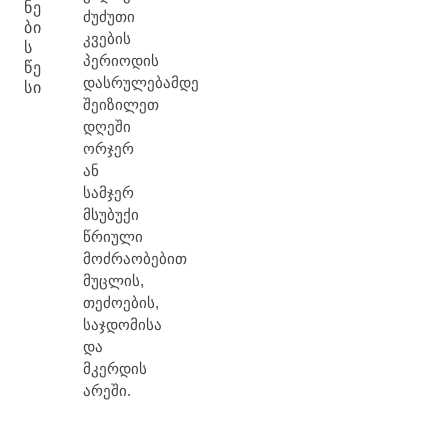
ᲜᲔ
ძუძუთი
ᲑᲘ
კვების
Ს
პერიოდის
ᲬᲔ
დასრულებამდე
ᲡᲘ
შეიზილეთ
დღეში
ორჯერ
ან
სამჯერ
მსუბუქი
წრიული
მოძრაობებით
მუცლის,
თეძოების,
საჯდომისა
და
მკერდის
არეში.