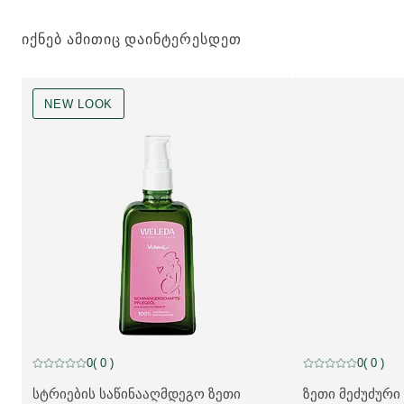
ᲘᲥᲜᲔᲑ ᲐᲛᲘᲗᲘᲪ ᲓᲐᲘᲜᲢᲔᲠᲔᲡᲓᲔᲗ
NEW LOOK
NEW LOOK
0
( 0 )
0
( 0 )
მიმდინარე რეიტინგი: 0 ვარსკვლავი 5-დან შეფასებულია 0 მომ
მიმდინარე რეიტი
სტრიების საწინააღმდეგო ზეთი
ზეთი მეძუძური
ᲛᲔᲢᲘ ᲞᲠᲝᲓᲣᲥᲢᲘ:
ᲛᲔᲢᲘ ᲞᲠᲝᲓᲣᲥᲢᲘ