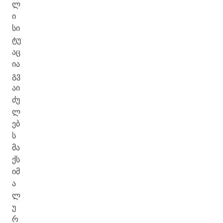
ლ
ი
სი
ტუ
აც
ია
გვ
აი
ძუ
ლ
ებ
ს
მა
ქს
იმ
ა
ლ
უ
რ