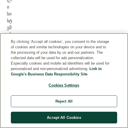
ლ
ი
სი
სტ
ემ
ებ
ის
By clicking ‘Accept all cookies’, you consent to the storage
of cookies and similar technologies on your device and to
მხ
the processing of your data by us and our partners. The
რ
collected data will be used for ads personalization.
ივ
Especially cookies and mobile ad identifiers will be used for
ჩი
personalized and non-personalized advertising.
Link to
Google's Business Data Responsibility Site
ვი
ლ
Cookies Settings
ებ
ს
Reject All
იწ
ვე
ვს
Accept All Cookies
.