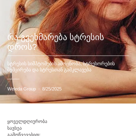
ᲠᲐ ᲒᲕᲔᲮᲛᲐᲠᲔᲑᲐ ᲡᲢᲠᲔᲡᲘᲡ
ᲓᲠᲝᲡ?
სტრესის სიმპტომების ამოცნობა, სტრესორების
შემცირება და სტრესთან გამკლავება
Weleda Group
·
8/25/2025
ყოველდღიურობა
სავსეა
გამოწვევებით: